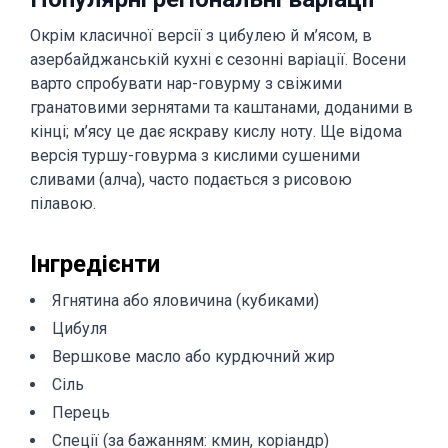
Окрім класичної версії з цибулею й м’ясом, в
азербайджанській кухні є сезонні варіації. Восени
варто спробувати нар-говурму з свіжими
гранатовими зернятами та каштанами, доданими в
кінці; м’ясу це дає яскраву кислу ноту. Ще відома
версія туршу-говурма з кислими сушеними
сливами (алча), часто подається з рисовою
пілавою.
Інгредієнти
Ягнятина або яловичина (кубиками)
Цибуля
Вершкове масло або курдючний жир
Сіль
Перець
Спеції (за бажанням: кмин, коріандр)