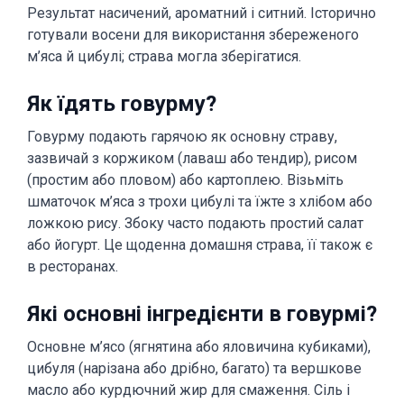
Результат насичений, ароматний і ситний. Історично
готували восени для використання збереженого
м’яса й цибулі; страва могла зберігатися.
Як їдять говурму?
Говурму подають гарячою як основну страву,
зазвичай з коржиком (лаваш або тендир), рисом
(простим або пловом) або картоплею. Візьміть
шматочок м’яса з трохи цибулі та їжте з хлібом або
ложкою рису. Збоку часто подають простий салат
або йогурт. Це щоденна домашня страва, її також є
в ресторанах.
Які основні інгредієнти в говурмі?
Основне м’ясо (ягнятина або яловичина кубиками),
цибуля (нарізана або дрібно, багато) та вершкове
масло або курдючний жир для смаження. Сіль і