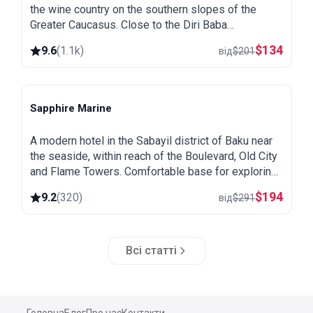
the wine country on the southern slopes of the
Greater Caucasus. Close to the Diri Baba
mausoleum, the Yeddi Gumbaz tombs and the
$
134
9.6
(
1.1k
)
від
$
201
Pirqulu forests.
Sapphire Marine
Baku
A modern hotel in the Sabayil district of Baku near
the seaside, within reach of the Boulevard, Old City
and Flame Towers. Comfortable base for exploring
the capital.
$
194
9.2
(
320
)
від
$
291
Всі статті