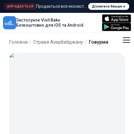
Продається вся екосистема Visit Baku
ПРОДАЄТЬСЯ
Дізнатися більше
Застосунок Visit Baku
Безкоштовно для iOS та Android
Головна
/
Страви Азербайджану
/
Говурма