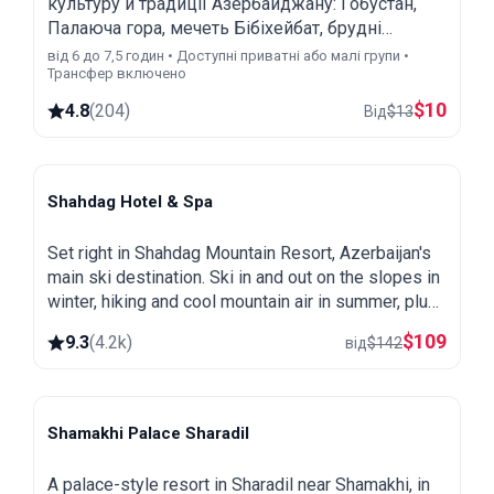
культуру й традиції Азербайджану: Гобустан,
Палаюча гора, мечеть Бібіхейбат, брудні
вулкани, Храм Вогню та нічний тур.
від 6 до 7,5 годин • Доступні приватні або малі групи •
Трансфер включено
$
10
4.8
(
204
)
Від
$
13
Shahdag Hotel & Spa
Shahdag
Set right in Shahdag Mountain Resort, Azerbaijan's
main ski destination. Ski in and out on the slopes in
winter, hiking and cool mountain air in summer, plus
a spa and heated pool.
$
109
9.3
(
4.2k
)
від
$
142
Shamakhi Palace Sharadil
Shamakhi
A palace-style resort in Sharadil near Shamakhi, in