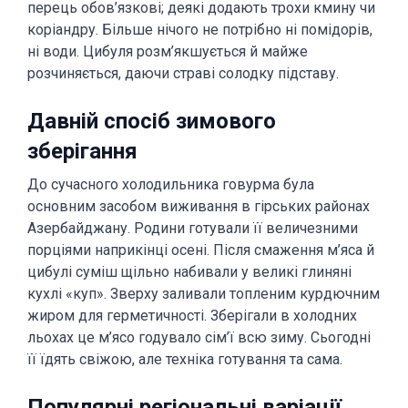
перець обов’язкові; деякі додають трохи кмину чи
коріандру. Більше нічого не потрібно ні помідорів,
ні води. Цибуля розм’якшується й майже
розчиняється, даючи страві солодку підставу.
Давній спосіб зимового
зберігання
До сучасного холодильника говурма була
основним засобом виживання в гірських районах
Азербайджану. Родини готували її величезними
порціями наприкінці осені. Після смаження м’яса й
цибулі суміш щільно набивали у великі глиняні
кухлі «куп». Зверху заливали топленим курдючним
жиром для герметичності. Зберігали в холодних
льохах це м’ясо годувало сім’ї всю зиму. Сьогодні
її їдять свіжою, але техніка готування та сама.
Популярні регіональні варіації