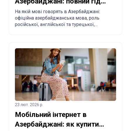
Азербайджані: повний гід
для туристів і релокантів
На якій мові говорять в Азербайджані:
офіційна азербайджанська мова, роль
російської, англійської та турецької,
регіональні особливості та практичні поради
туристам і тим, хто планує переїзд.
23 лют. 2026 р.
Мобільний інтернет в
Азербайджані: як купити