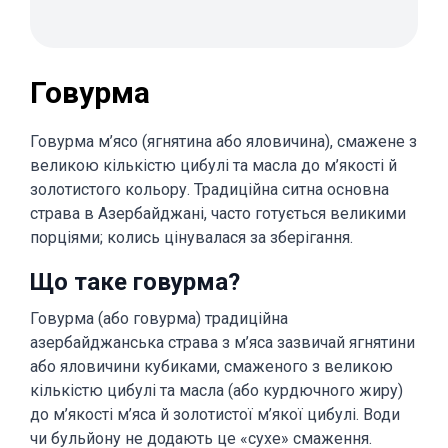
Говурма
Говурма м’ясо (ягнятина або яловичина), смажене з
великою кількістю цибулі та масла до м’якості й
золотистого кольору. Традиційна ситна основна
страва в Азербайджані, часто готується великими
порціями; колись цінувалася за зберігання.
Що таке говурма?
Говурма (або говурма) традиційна
азербайджанська страва з м’яса зазвичай ягнятини
або яловичини кубиками, смаженого з великою
кількістю цибулі та масла (або курдючного жиру)
до м’якості м’яса й золотистої м’якої цибулі. Води
чи бульйону не додають це «сухе» смаження.