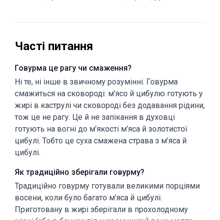
Часті питання
Говурма це рагу чи смаження?
Ні те, ні інше в звичному розумінні. Говурма
смажиться на сковороді: м’ясо й цибулю готують у
жирі в каструлі чи сковороді без додавання рідини,
тож це не рагу. Це й не запікання в духовці
готують на вогні до м’якості м’яса й золотистої
цибулі. Тобто це суха смажена страва з м’яса й
цибулі.
Як традиційно зберігали говурму?
Традиційно говурму готували великими порціями
восени, коли було багато м’яса й цибулі.
Приготовану в жирі зберігали в прохолодному