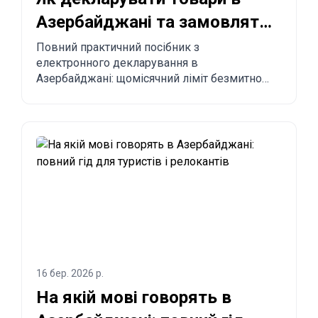
Азербайджані та замовляти
з Китаю в Азербайджан?
Повний практичний посібник з
електронного декларування в
Азербайджані: щомісячний ліміт безмитного
імпорту до 300 USD, обов’язкові правила,
заборонені товари, строки доставки та
покроковий процес замовлення з Китаю,
Туреччини, США та інших країн до
Азербайджану.
16 бер. 2026 р.
На якій мові говорять в