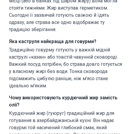
місці (або в банках під шаром жиру) вона могла
стояти тижнями. Жир виступав герметиком.
Сьогодні її зазвичай готують свіжою й їдять
одразу, але страва все одно відображає ту
традицію зберігання.
Яка каструля найкраща для говурми?
Традиційно говурму готують у важкій мідній
каструлі «казан» або товстій чавунній сковороді.
Важкий посуд потрібен, бо страва довго готується
у власному жирі без води. Тонка сковорода
підсмажить цибулю раніше, ніж м’ясо стане
ідеально м’яким.
Чому використовують курдючний жир замість
олії?
Курдючний жир (гуюруг) традиційний жир для
готування в азербайджанській кухні. Він надає
говурмі той насичений глибокий смак, який