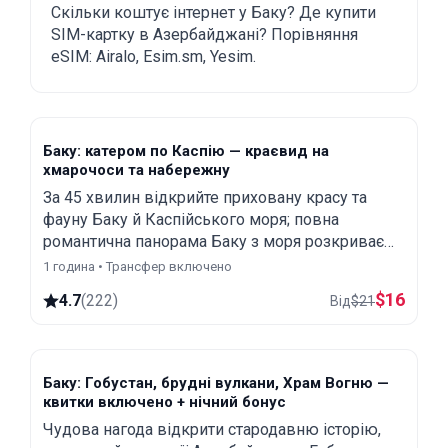
SIM-картку та eSIM у Баку
Скільки коштує інтернет у Баку? Де купити
SIM-картку в Азербайджані? Порівняння
eSIM: Airalo, Esim.sm, Yesim.
Баку: катером по Каспію — краєвид на
хмарочоси та набережну
За 45 хвилин відкрийте приховану красу та
фауну Баку й Каспійського моря; повна
романтична панорама Баку з моря розкриває
красу, що поєднує архітектуру Сходу й Заходу.
1 година • Трансфер включено
$
16
4.7
(
222
)
Від
$
21
Баку: Гобустан, брудні вулкани, Храм Вогню —
квитки включено + нічний бонус
Чудова нагода відкрити стародавню історію,