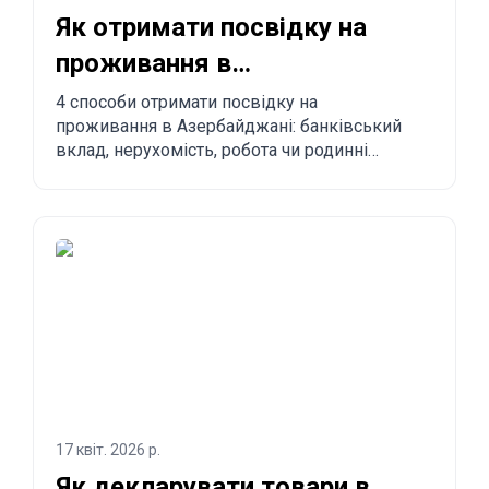
Як отримати посвідку на
проживання в
Азербайджані? 4 способи
4 способи отримати посвідку на
проживання в Азербайджані: банківський
легалізуватися
вклад, нерухомість, робота чи родинні
зв'язки. Переваги, недоліки й порівняння з
іншими країнами.
17 квіт. 2026 р.
Як декларувати товари в