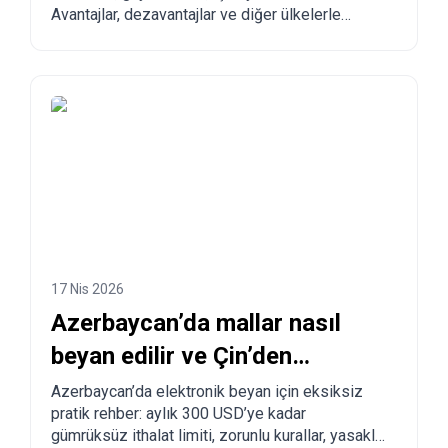
Avantajlar, dezavantajlar ve diğer ülkelerle
karşılaştırma.
17 Nis 2026
Azerbaycan’da mallar nasıl
beyan edilir ve Çin’den
Azerbaycan’a nasıl sipariş
Azerbaycan’da elektronik beyan için eksiksiz
pratik rehber: aylık 300 USD’ye kadar
verilir?
gümrüksüz ithalat limiti, zorunlu kurallar, yasaklı