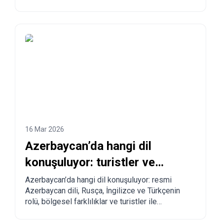
mallar, teslimat süreleri ve Çin, Türkiye, ABD ve
diğer ülkelerden Azerbaycan’a adım adım
sipariş verme süreci.
16 Mar 2026
Azerbaycan’da hangi dil
konuşuluyor: turistler ve
taşınmayı düşünenler için tam
Azerbaycan’da hangi dil konuşuluyor: resmi
Azerbaycan dili, Rusça, İngilizce ve Türkçenin
rehber
rolü, bölgesel farklılıklar ve turistler ile
taşınmayı planlayanlar için pratik tavsiyeler.