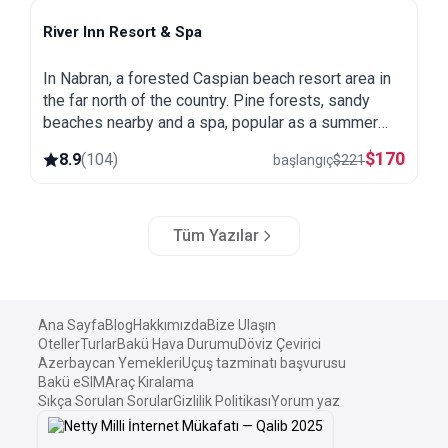
River Inn Resort & Spa
Nabran
In Nabran, a forested Caspian beach resort area in
the far north of the country. Pine forests, sandy
beaches nearby and a spa, popular as a summer
getaway from Baku.
$
170
8.9
(
104
)
başlangıç
$
221
Tüm Yazılar
Ana Sayfa
Blog
Hakkımızda
Bize Ulaşın
Oteller
Turlar
Bakü Hava Durumu
Döviz Çevirici
Azerbaycan Yemekleri
Uçuş tazminatı başvurusu
Bakü eSIM
Araç Kiralama
Sıkça Sorulan Sorular
Gizlilik Politikası
Yorum yaz