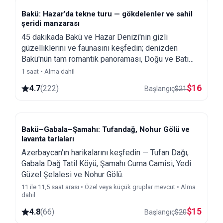
Bakü: Hazar’da tekne turu — gökdelenler ve sahil
şeridi manzarası
45 dakikada Bakü ve Hazar Denizi'nin gizli
güzelliklerini ve faunasını keşfedin; denizden
Bakü'nün tam romantik panoraması, Doğu ve Batı
mimarisini birleştiren güzelliği ortaya çıkarır.
1 saat • Alma dahil
$
16
4.7
(
222
)
Başlangıç
$
21
Bakü–Gabala–Şamahı: Tufandağ, Nohur Gölü ve
lavanta tarlaları
Azerbaycan'ın harikalarını keşfedin — Tufan Dağı,
Gabala Dağ Tatil Köyü, Şamahı Cuma Camisi, Yedi
Güzel Şelalesi ve Nohur Gölü.
11 ile 11,5 saat arası • Özel veya küçük gruplar mevcut • Alma
dahil
$
15
4.8
(
66
)
Başlangıç
$
20