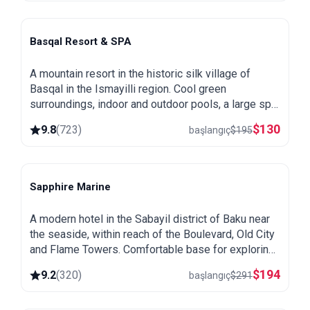
Basqal Resort & SPA
Basqal
A mountain resort in the historic silk village of
Basqal in the Ismayilli region. Cool green
surroundings, indoor and outdoor pools, a large spa
and easy trips to Lahij and the Ismayilli mountains.
$
130
9.8
(
723
)
başlangıç
$
195
Sapphire Marine
Baku
A modern hotel in the Sabayil district of Baku near
the seaside, within reach of the Boulevard, Old City
and Flame Towers. Comfortable base for exploring
the capital.
$
194
9.2
(
320
)
başlangıç
$
291