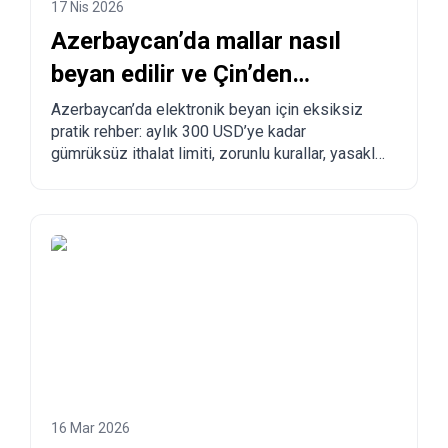
17 Nis 2026
Azerbaycan’da mallar nasıl
beyan edilir ve Çin’den
Azerbaycan’a nasıl sipariş
Azerbaycan’da elektronik beyan için eksiksiz
pratik rehber: aylık 300 USD’ye kadar
verilir?
gümrüksüz ithalat limiti, zorunlu kurallar, yasaklı
mallar, teslimat süreleri ve Çin, Türkiye, ABD ve
diğer ülkelerden Azerbaycan’a adım adım
sipariş verme süreci.
16 Mar 2026