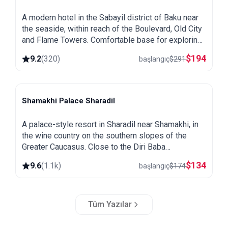
A modern hotel in the Sabayil district of Baku near
the seaside, within reach of the Boulevard, Old City
and Flame Towers. Comfortable base for exploring
the capital.
$
194
9.2
(
320
)
başlangıç
$
291
Shamakhi Palace Sharadil
Shamakhi
A palace-style resort in Sharadil near Shamakhi, in
the wine country on the southern slopes of the
Greater Caucasus. Close to the Diri Baba
mausoleum, the Yeddi Gumbaz tombs and the
$
134
9.6
(
1.1k
)
başlangıç
$
174
Pirqulu forests.
Tüm Yazılar