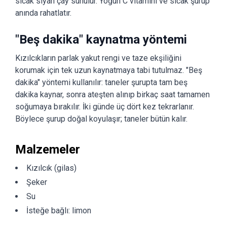
sıcak siyah çay sunulur. Yoğun C vitamini ve sıcak şurup
anında rahatlatır.
"Beş dakika" kaynatma yöntemi
Kızılcıkların parlak yakut rengi ve taze ekşiliğini
korumak için tek uzun kaynatmaya tabi tutulmaz. "Beş
dakika" yöntemi kullanılır: taneler şurupta tam beş
dakika kaynar, sonra ateşten alınıp birkaç saat tamamen
soğumaya bırakılır. İki günde üç dört kez tekrarlanır.
Böylece şurup doğal koyulaşır; taneler bütün kalır.
Malzemeler
Kızılcık (gilas)
Şeker
Su
İsteğe bağlı: limon