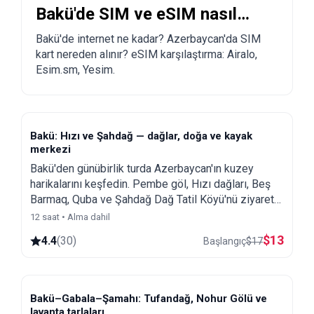
Bakü'de SIM ve eSIM nasıl
alınır?
Bakü'de internet ne kadar? Azerbaycan'da SIM
kart nereden alınır? eSIM karşılaştırma: Airalo,
Esim.sm, Yesim.
Bakü: Hızı ve Şahdağ — dağlar, doğa ve kayak
merkezi
Bakü'den günübirlik turda Azerbaycan'ın kuzey
harikalarını keşfedin. Pembe göl, Hızı dağları, Beş
Barmaq, Quba ve Şahdağ Dağ Tatil Köyü'nü ziyaret
edin.
12 saat • Alma dahil
$
13
4.4
(
30
)
Başlangıç
$
17
Bakü–Gabala–Şamahı: Tufandağ, Nohur Gölü ve
lavanta tarlaları