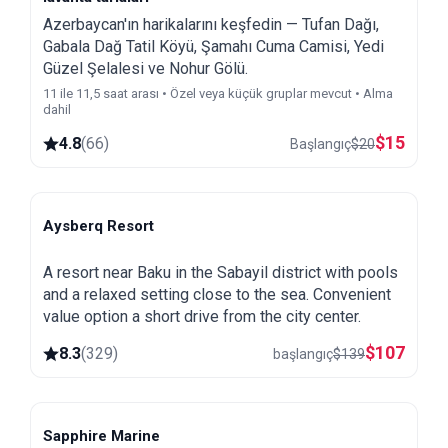
Azerbaycan'ın harikalarını keşfedin — Tufan Dağı,
Gabala Dağ Tatil Köyü, Şamahı Cuma Camisi, Yedi
Güzel Şelalesi ve Nohur Gölü.
11 ile 11,5 saat arası • Özel veya küçük gruplar mevcut • Alma
dahil
$
15
4.8
(
66
)
Başlangıç
$
20
Aysberq Resort
Baku
A resort near Baku in the Sabayil district with pools
and a relaxed setting close to the sea. Convenient
value option a short drive from the city center.
$
107
8.3
(
329
)
başlangıç
$
139
Sapphire Marine
Baku