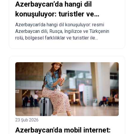
Azerbaycan’da hangi dil
konuşuluyor: turistler ve
taşınmayı düşünenler için tam
Azerbaycan’da hangi dil konuşuluyor: resmi
Azerbaycan dili, Rusça, İngilizce ve Türkçenin
rehber
rolü, bölgesel farklılıklar ve turistler ile
taşınmayı planlayanlar için pratik tavsiyeler.
23 Şub 2026
Azerbaycan'da mobil internet: