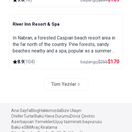
başlangıç
$
254
River Inn Resort & Spa
Nabran
In Nabran, a forested Caspian beach resort area in
the far north of the country. Pine forests, sandy
beaches nearby and a spa, popular as a summer
getaway from Baku.
$
170
8.9
(
104
)
başlangıç
$
255
Tüm Yazılar
Ana Sayfa
Blog
Hakkımızda
Bize Ulaşın
Oteller
Turlar
Bakü Hava Durumu
Döviz Çevirici
Azerbaycan Yemekleri
Uçuş tazminatı başvurusu
Bakü eSIM
Araç Kiralama