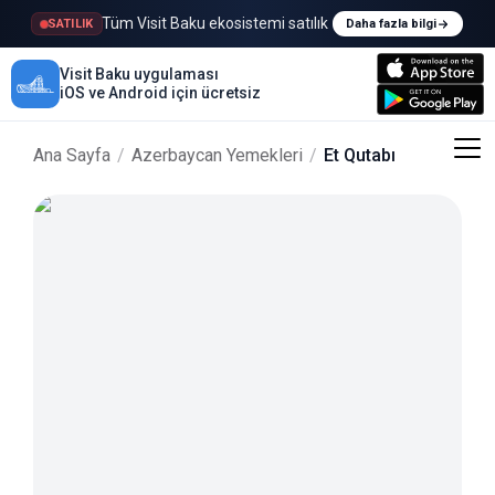
Tüm Visit Baku ekosistemi satılık
SATILIK
Daha fazla bilgi
Visit Baku uygulaması
iOS ve Android için ücretsiz
Ana Sayfa
/
Azerbaycan Yemekleri
/
Et Qutabı