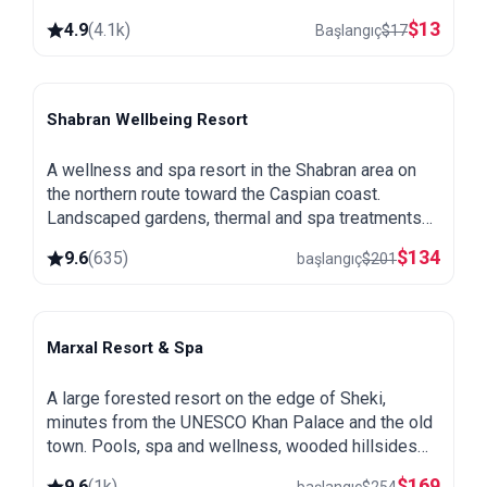
$
13
4.9
(
4.1k
)
Başlangıç
$
17
Shabran Wellbeing Resort
Shabran
A wellness and spa resort in the Shabran area on
the northern route toward the Caspian coast.
Landscaped gardens, thermal and spa treatments
and a quiet setting away from the city.
$
134
9.6
(
635
)
başlangıç
$
201
Marxal Resort & Spa
Sheki
A large forested resort on the edge of Sheki,
minutes from the UNESCO Khan Palace and the old
town. Pools, spa and wellness, wooded hillsides
and a great base for exploring northern Azerbaijan.
$
169
9.6
(
1k
)