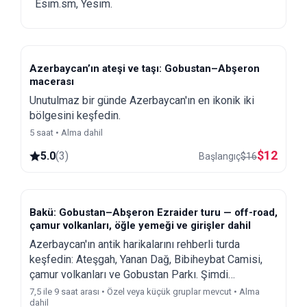
Esim.sm, Yesim.
Azerbaycan’ın ateşi ve taşı: Gobustan–Abşeron
macerası
Unutulmaz bir günde Azerbaycan'ın en ikonik iki
bölgesini keşfedin.
5 saat • Alma dahil
$
12
5.0
(
3
)
Başlangıç
$
16
Bakü: Gobustan–Abşeron Ezraider turu — off-road,
çamur volkanları, öğle yemeği ve girişler dahil
Azerbaycan'ın antik harikalarını rehberli turda
keşfedin: Ateşgah, Yanan Dağ, Bibiheybat Camisi,
çamur volkanları ve Gobustan Parkı. Şimdi
rezervasyon yapın ve Bakü şehir ile gece turunu
7,5 ile 9 saat arası • Özel veya küçük gruplar mevcut • Alma
dahil
ücretsiz kazanın!