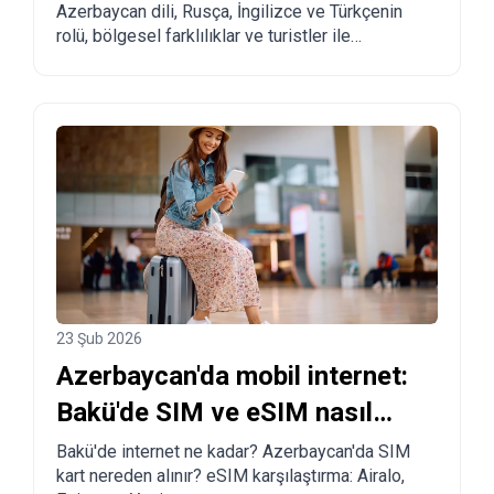
Azerbaycan dili, Rusça, İngilizce ve Türkçenin
rehber
rolü, bölgesel farklılıklar ve turistler ile
taşınmayı planlayanlar için pratik tavsiyeler.
23 Şub 2026
Azerbaycan'da mobil internet:
Bakü'de SIM ve eSIM nasıl
alınır?
Bakü'de internet ne kadar? Azerbaycan'da SIM
kart nereden alınır? eSIM karşılaştırma: Airalo,