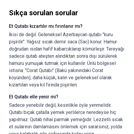
Sıkça sorulan sorular
Et Qutabı kızartılır mı fırınlanır mı?
İkisi de değil. Geleneksel Azerbaycan qutabı "kuru
pişirilir". Yağsız sıcak demir saca (Sac) konur. Hamur
doğrudan ısıdan hafif kabarcıklanıp kömürleşir. Tereyağı
sadece qutab ateşten alındıktan sonra dışı sürülerek
hamuru yumuşak tutmak için kullanılır. Ünlü bölgesel
istisna: "Corat Qutabı" (Bakü yakınındaki Corat
köyünden); daha küçük, kalın ve geleneksel olarak
kızartılan veya kil fırında pişirilen.
Et Qutabı elle yenir mi?
Sadece yenebilir değil, kesinlikle öyle yenmelidir.
Qutabı bıçak çatalla yemek yerlilerce neredeyse hiç
yapılmaz. Qutab nihai parmak yemeğidir. Lezzetli sıcak
et sularının damlamasını önlemek için sararsınız; yolda
veya kalabalık aile sofrasında kolay yenir.