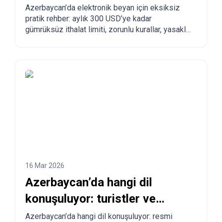
Azerbaycan’a nasıl sipariş
Azerbaycan’da elektronik beyan için eksiksiz
pratik rehber: aylık 300 USD’ye kadar
verilir?
gümrüksüz ithalat limiti, zorunlu kurallar, yasaklı
mallar, teslimat süreleri ve Çin, Türkiye, ABD ve
diğer ülkelerden Azerbaycan’a adım adım
sipariş verme süreci.
16 Mar 2026
Azerbaycan’da hangi dil
konuşuluyor: turistler ve
taşınmayı düşünenler için tam
Azerbaycan’da hangi dil konuşuluyor: resmi