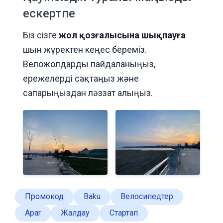
ескертпе
Біз сізге
жол қозғалысына шықпауға
шын жүректен кеңес береміз.
Веложолдарды пайдаланыңыз,
ережелерді сақтаңыз және
сапарыңыздан ләззат алыңыз.
Промокод
Baku
Велосипедтер
Apar
Жалдау
Стартап