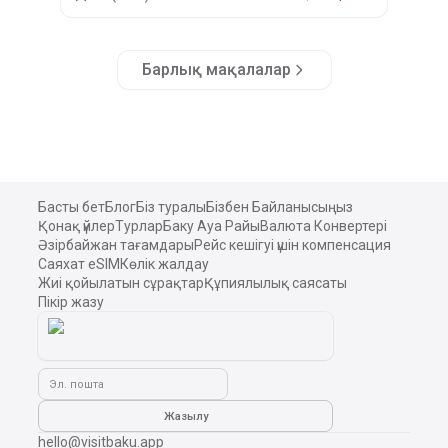
heated pool.
Барлық мақалалар
Басты бет
Блог
Біз туралы
Бізбен Байланысыңыз
Қонақ үйлер
Турлар
Баку Ауа Райы
Валюта Конвертері
Әзірбайжан тағамдары
Рейс кешігуі үшін компенсация
Саяхат eSIM
Көлік жалдау
Жиі қойылатын сұрақтар
Құпиялылық саясаты
Пікір жазу
Эл. пошта
Жазылу
hello@visitbaku.app