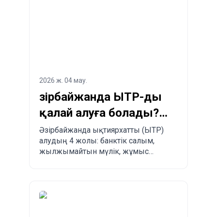
2026 ж. 04 мау.
Әзірбайжанда ЫТР-ды
қалай алуға болады?
Заңдастырудың 4
Әзірбайжанда ықтиярхатты (ЫТР)
алудың 4 жолы: банктік салым,
жолы
жылжымайтын мүлік, жұмыс
немесе туыстық.
Артықшылықтары, кемшіліктері
және басқа елдермен салыстыру.