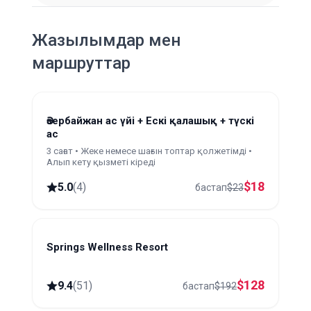
Жазылымдар мен
маршруттар
Әзербайжан ас үйі + Ескі қалашық + түскі
ас
3 сағат • Жеке немесе шағын топтар қолжетімді •
Алып кету қызметі кіреді
$
18
5.0
(
4
)
бастап
$
23
Springs Wellness Resort
Lankaran
$
128
9.4
(
51
)
бастап
$
192