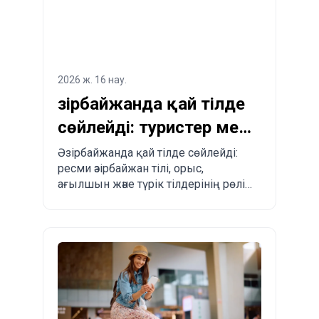
2026 ж. 16 нау.
Әзірбайжанда қай тілде
сөйлейді: туристер мен
көшуді
Әзірбайжанда қай тілде сөйлейді:
ресми әзірбайжан тілі, орыс,
жоспарлағандар үшін
ағылшын және түрік тілдерінің рөлі,
толық түсіндірме
өңірлік ерекшеліктер және туристер
мен көшіп келгісі келетіндерге
практикалық кеңестер.