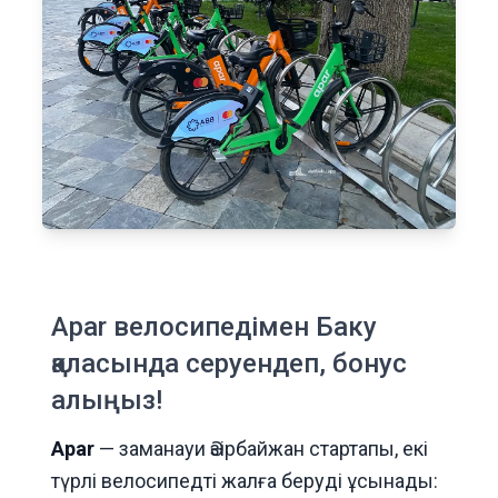
Apar велосипедімен Баку
қаласында серуендеп, бонус
алыңыз!
Apar
— заманауи Әзірбайжан стартапы, екі
түрлі велосипедті жалға беруді ұсынады: