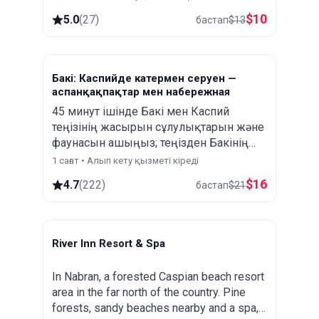
Жұмбақтарды шешіңіз, сырларды
$
10
5.0
(
27
)
бастап
$
13
ашыңыз, қаланы ашыңыз!
Бакі: Каспийде катермен серуен —
аспанқақпақтар мен набережная
45 минут ішінде Бакі мен Каспий
теңізінің жасырын сұлулықтарын жəне
фаунасын ашыңыз; теңізден Бакінің
толық романтикалық панорамасы
1 сағат • Алып кету қызметі кіреді
Шығыс пен Батыс сәулетін біріктіретін
$
16
4.7
(
222
)
бастап
$
21
сұлулықты ашады.
River Inn Resort & Spa
Nabran
In Nabran, a forested Caspian beach resort
area in the far north of the country. Pine
forests, sandy beaches nearby and a spa,