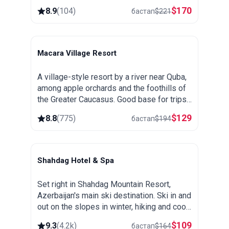
popular as a summer getaway from Baku.
$
170
8.9
(
104
)
бастап
$
221
Macara Village Resort
Quba
A village-style resort by a river near Quba,
among apple orchards and the foothills of
the Greater Caucasus. Good base for trips
to the mountain village of Khinalug.
$
129
8.8
(
775
)
бастап
$
194
Shahdag Hotel & Spa
Shahdag
Set right in Shahdag Mountain Resort,
Azerbaijan's main ski destination. Ski in and
out on the slopes in winter, hiking and cool
mountain air in summer, plus a spa and
$
109
9.3
(
4.2k
)
бастап
$
164