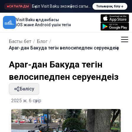
Бүкіл Visit Baku экожүйесі сатылады
САТЫЛАДЫ
Толығырақ білу
Visit Baku қолданбасы
iOS және Android үшін тегін
Басты бет
/
Блог
/
Apar-дан Бакуда тегін велосипедпен серуендеңіз
Apar-дан Бакуда тегін
велосипедпен серуендеңіз
Бөлісу
2025 ж. 6 сәуір