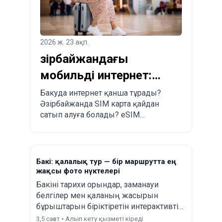
2026 ж. 23 ақп.
Әзірбайжандағы
мобильді интернет:
Бакуда SIM және eSIM
Бакуда интернет қанша тұрады?
Әзірбайжанда SIM карта қайдан
қалай сатып алуға
сатып алуға болады? eSIM
болады?
салыстыру: Airalo, Esim.sm, Yesim.
Бакі: қалалық тур — бір маршрутта ең
жақсы фото нүктелері
Бакіні тарихи орындар, заманауи
белгілер мен қаланың жасырын
бұрыштарын біріктіретін интерактивті
жаяу серуенмен зерттеңіз.
3,5 сағат • Алып кету қызметі кіреді