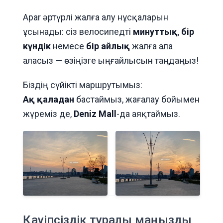
Apar әртүрлі жалға алу нұсқаларын
ұсынады: сіз велосипедті
минуттық
,
бір
күндік
немесе
бір айлық
жалға ала
аласыз — өзіңізге ыңғайлысын таңдаңыз!
Біздің сүйікті маршрутымыз:
Ақ қаладан
бастаймыз, жағалау бойымен
жүреміз де,
Deniz Mall
-да аяқтаймыз.
Қауіпсіздік туралы маңызды