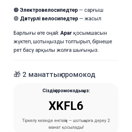
🟠
Электровелосипедтер
— сарғыш
🟢
Дәстүрлі велосипедтер
— жасыл
Барлығы өте оңай:
Apar
қосымшасын
жүктеп, шотыңызды толтырып, бірнеше
рет басу арқылы жолға шығыңыз.
🎁 2 манаттық промокод
Сіздің промокодыңыз:
XKFL6
Тіркелу кезінде енгізіңіз — шотыңызға дереу 2
манат қосылады!