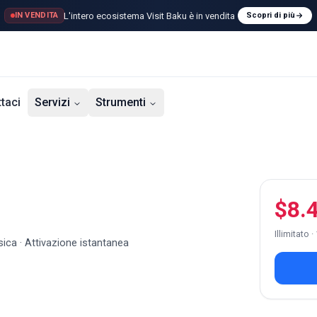
L'intero ecosistema Visit Baku è in vendita
IN VENDITA
Scopri di più
taci
Servizi
Strumenti
$8.
Illimitato ·
ica · Attivazione istantanea