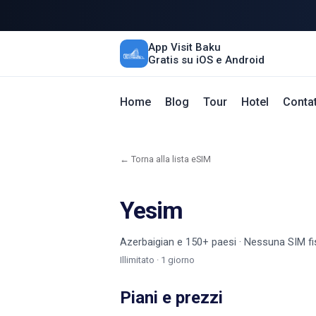
App Visit Baku
Gratis su iOS e Android
Home
Blog
Tour
Hotel
Contat
← Torna alla lista eSIM
Yesim
Azerbaigian e 150+ paesi · Nessuna SIM fis
Illimitato · 1 giorno
Piani e prezzi