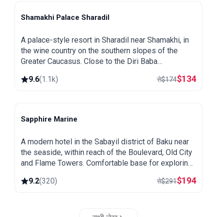
Shamakhi Palace Sharadil
Shamakhi
A palace-style resort in Sharadil near Shamakhi, in
the wine country on the southern slopes of the
Greater Caucasus. Close to the Diri Baba
mausoleum, the Yeddi Gumbaz tombs and the
$
134
9.6
(
1.1k
)
से
$
174
Pirqulu forests.
Sapphire Marine
Baku
A modern hotel in the Sabayil district of Baku near
the seaside, within reach of the Boulevard, Old City
and Flame Towers. Comfortable base for exploring
the capital.
$
194
9.2
(
320
)
से
$
291