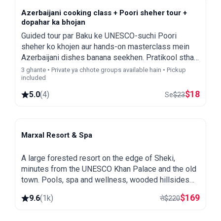
Azerbaijani cooking class + Poori sheher tour +
dopahar ka bhojan
Guided tour par Baku ke UNESCO-suchi Poori
sheher ko khojen aur hands-on masterclass mein
Azerbaijani dishes banana seekhen. Pratikool sthal
dekhen aur sthaniya mithaiyon ke saath traditional
3 ghante • Private ya chhote groups available hain • Pickup
included
chai se anand len.
$
18
5.0
(
4
)
Se
$
23
Marxal Resort & Spa
Sheki
A large forested resort on the edge of Sheki,
minutes from the UNESCO Khan Palace and the old
town. Pools, spa and wellness, wooded hillsides
and a great base for exploring northern Azerbaijan.
$
169
9.6
(
1k
)
से
$
220