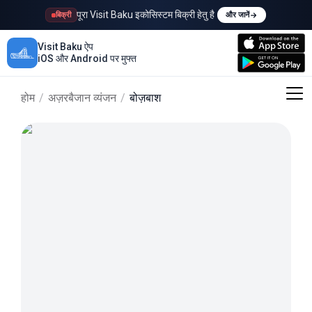
पूरा Visit Baku इकोसिस्टम बिक्री हेतु है
बिक्री
और जानें
Visit Baku ऐप
iOS और Android पर मुफ्त
होम
/
अज़रबैजान व्यंजन
/
बोज़बाश