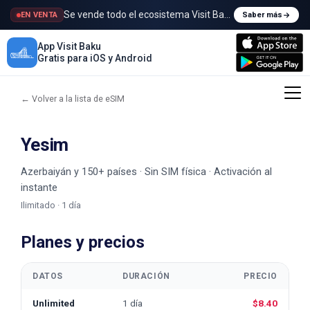
Se vende todo el ecosistema Visit Baku
EN VENTA
Saber más
App Visit Baku
Gratis para iOS y Android
← Volver a la lista de eSIM
Yesim
Azerbaiyán y 150+ países · Sin SIM física · Activación al
instante
Ilimitado · 1 día
Planes y precios
DATOS
DURACIÓN
PRECIO
Unlimited
1 día
$8.40