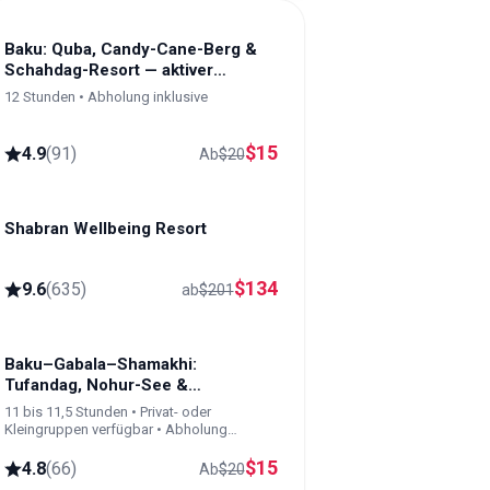
Baku: Quba, Candy-Cane-Berg &
Schahdag-Resort — aktiver
Bergtag
12 Stunden • Abholung inklusive
$
15
4.9
(
91
)
Ab
$
20
Shabran Wellbeing Resort
Shabran
$
134
9.6
(
635
)
ab
$
201
Baku–Gabala–Shamakhi:
Tufandag, Nohur-See &
Lavendelfelder
11 bis 11,5 Stunden • Privat- oder
Kleingruppen verfügbar • Abholung
inklusive
$
15
4.8
(
66
)
Ab
$
20