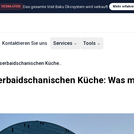
Das gesamte Visit Baku Ökosystem wird verkauft
 VERKAUFEN
Mehr erfahre
Kontaktieren Sie uns
Services
Tools
aserbaidschanischen Küche..
serbaidschanischen Küche: Was 