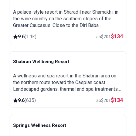
A palace-style resort in Sharadil near Shamakhi, in
the wine country on the southern slopes of the
Greater Caucasus. Close to the Diri Baba
mausoleum, the Yeddi Gumbaz tombs and the
$
134
9.6
(
1.1k
)
ab
$
201
Pirqulu forests.
Shabran Wellbeing Resort
Shabran
A wellness and spa resort in the Shabran area on
the northern route toward the Caspian coast.
Landscaped gardens, thermal and spa treatments
and a quiet setting away from the city.
$
134
9.6
(
635
)
ab
$
201
Springs Wellness Resort
Lankaran