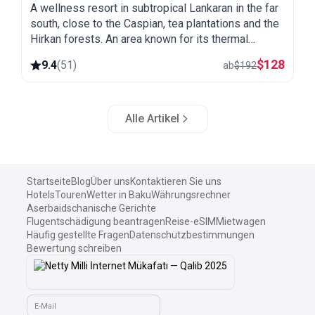
A wellness resort in subtropical Lankaran in the far
south, close to the Caspian, tea plantations and the
Hirkan forests. An area known for its thermal
springs, green and warm all year round.
$
128
9.4
(
51
)
ab
$
192
Alle Artikel
Startseite
Blog
Über uns
Kontaktieren Sie uns
Hotels
Touren
Wetter in Baku
Währungsrechner
Aserbaidschanische Gerichte
Flugentschädigung beantragen
Reise-eSIM
Mietwagen
Häufig gestellte Fragen
Datenschutzbestimmungen
Bewertung schreiben