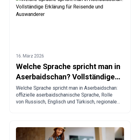
Aserbaidschan.
16. März 2026
Welche Sprache spricht man in
Aserbaidschan? Vollständige
Erklärung für Reisende und
Welche Sprache spricht man in Aserbaidschan:
offizielle aserbaidschanische Sprache, Rolle
Auswanderer
von Russisch, Englisch und Türkisch, regionale
Besonderheiten und praktische Tipps für
Touristen und Menschen, die einen Umzug
planen.