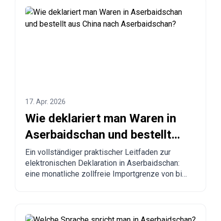
17. Apr. 2026
Wie deklariert man Waren in
Aserbaidschan und bestellt
aus China nach
Ein vollständiger praktischer Leitfaden zur
elektronischen Deklaration in Aserbaidschan:
Aserbaidschan?
eine monatliche zollfreie Importgrenze von bis
zu 300 USD, verbindliche Regeln, verbotene
Waren, Lieferzeiten und eine Schritt-für-Schritt-
Anleitung für Bestellungen aus China, der Türkei,
den USA und anderen Ländern nach