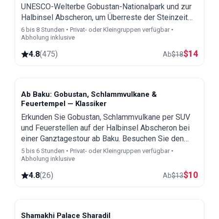
UNESCO-Welterbe Gobustan-Nationalpark und zur
Halbinsel Abscheron, um Überreste der Steinzeit
und des Zoroastrismus zu entdecken.
6 bis 8 Stunden • Privat- oder Kleingruppen verfügbar •
Abholung inklusive
$
14
4.8
(
475
)
Ab
$
18
Ab Baku: Gobustan, Schlammvulkane &
Feuertempel — Klassiker
Erkunden Sie Gobustan, Schlammvulkane per SUV
und Feuerstellen auf der Halbinsel Abscheron bei
einer Ganztagestour ab Baku. Besuchen Sie den
ersten Ölbrunnen, den Feuertempel Ateshgah und
5 bis 6 Stunden • Privat- oder Kleingruppen verfügbar •
Abholung inklusive
Yanardag.
$
10
4.8
(
26
)
Ab
$
13
Shamakhi Palace Sharadil
Shamakhi