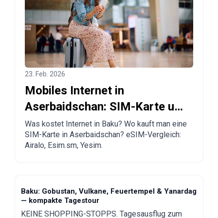
23. Feb. 2026
Mobiles Internet in
Aserbaidschan: SIM-Karte und
eSIM in Baku kaufen
Was kostet Internet in Baku? Wo kauft man eine
SIM-Karte in Aserbaidschan? eSIM-Vergleich:
Airalo, Esim.sm, Yesim.
Baku: Gobustan, Vulkane, Feuertempel & Yanardag
— kompakte Tagestour
KEINE SHOPPING-STOPPS. Tagesausflug zum