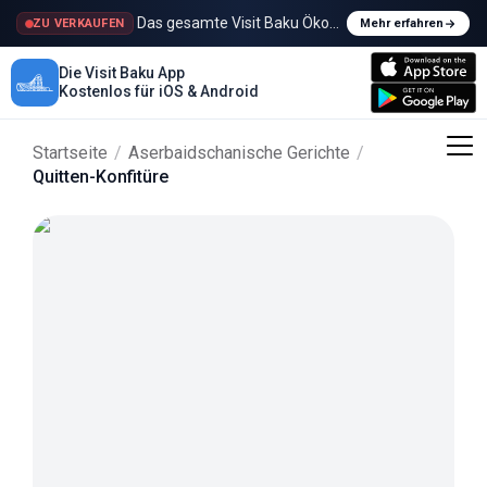
Das gesamte Visit Baku Ökosystem wird verkauft
ZU VERKAUFEN
Mehr erfahren
Die Visit Baku App
Kostenlos für iOS & Android
Startseite
/
Aserbaidschanische Gerichte
/
Quitten-Konfitüre