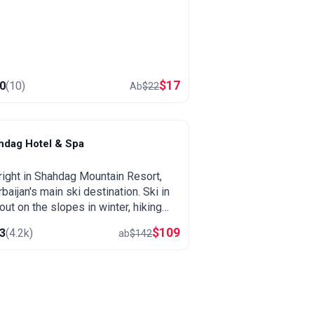
$
17
.0
(
10
)
Ab
$
22
hdag Hotel & Spa
hahdag
right in Shahdag Mountain Resort,
baijan's main ski destination. Ski in
out on the slopes in winter, hiking
cool mountain air in summer, plus a
$
109
.3
(
4.2k
)
ab
$
142
and heated pool.