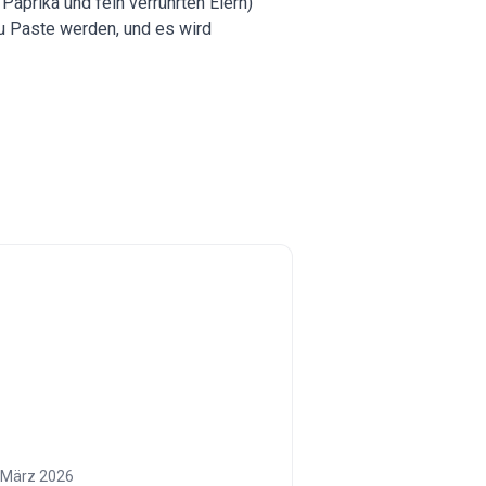
aprika und fein verrührten Eiern)
u Paste werden, und es wird
 März 2026