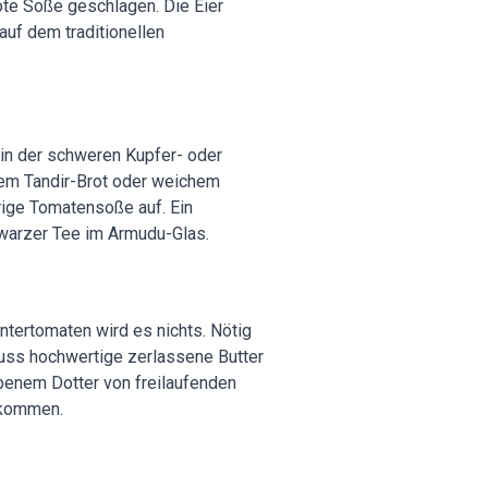
rote Soße geschlagen. Die Eier
auf dem traditionellen
t in der schweren Kupfer- oder
chem Tandir-Brot oder weichem
rige Tomatensoße auf. Ein
hwarzer Tee im Armudu-Glas.
intertomaten wird es nichts. Nötig
uss hochwertige zerlassene Butter
arbenem Dotter von freilaufenden
g kommen.