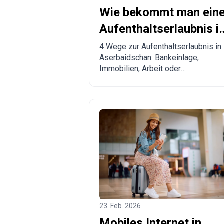
Wie bekommt man ein
Aufenthaltserlaubnis i
Aserbaidschan? 4
4 Wege zur Aufenthaltserlaubnis in
Aserbaidschan: Bankeinlage,
Wege zur Legalisierun
Immobilien, Arbeit oder
Verwandtschaft. Vor- und Nachteile
sowie Vergleich mit anderen
Ländern.
23. Feb. 2026
Mobiles Internet in