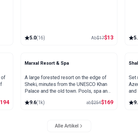
u
$
13
5.0
(
16
)
5
Ab
$
17
Marxal Resort & Spa
Sha
Sheki
S
 of
A large forested resort on the edge of
Set 
f
Sheki, minutes from the UNESCO Khan
Azer
Palace and the old town. Pools, spa and
and 
ing
wellness, wooded hillsides and a great
and 
$
194
$
169
9.6
(
1k
)
9
ab
$
254
base for exploring northern Azerbaijan.
spa 
Alle Artikel