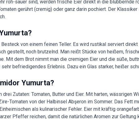
hr roh-sauer sind, werden frische Eier direkt in die blubbernde 
omaten gerührt (cremig) oder ganz darin pochiert. Der Klassiker 
ch.
 Yumurta?
Besteck von einem feinen Teller. Es wird rustikal serviert direk
ch gestellt, noch brutzelnd. Man reißt Stücke von heißem, fris
ne. Mit dem Brot nimmt man die cremigen Eier und die süße, butt
sehr befriedigendes Erlebnis. Dazu ein Glas starker, heißer sc
omidor Yumurta?
n drei Zutaten: Tomaten, Butter und Eier. Mit harten, wässrigen W
 Zire-Tomaten von der Halbinsel Abşeron im Sommer. Das Fett m
i Einheimischen als kulinarischer Fehler. Eier mit kräftig orangef
warzer Pfeffer reichen, damit die natürlichen Aromen zur Geltun