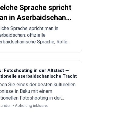
elche Sprache spricht
an in Aserbaidschan?
ollständige Erklärung
che Sprache spricht man in
rbaidschan: offizielle
ür Reisende und
rbaidschanische Sprache, Rolle
uswanderer
 Russisch, Englisch und Türkisch,
gionale Besonderheiten und
ktische Tipps für Touristen und
nschen, die einen Umzug planen.
: Fotoshooting in der Altstadt —
itionelle aserbaidschanische Tracht
ben Sie eines der besten kulturellen
bnisse in Baku mit einem
itionellen Fotoshooting in der
tadt. Tragen Sie authentische
tunden • Abholung inklusive
baidschanische Kleidung und halten
unvergessliche Erinnerungen mit
m lokalen Fotografen fest.