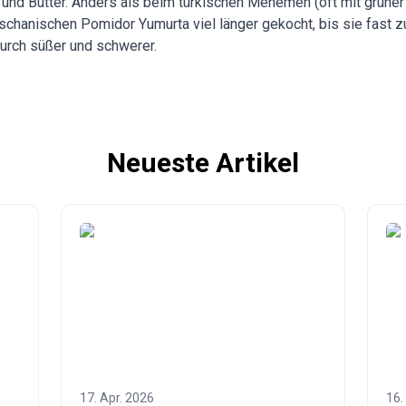
nd Butter. Anders als beim türkischen Menemen (oft mit grüner P
hanischen Pomidor Yumurta viel länger gekocht, bis sie fast z
urch süßer und schwerer.
Neueste Artikel
17. Apr. 2026
16.