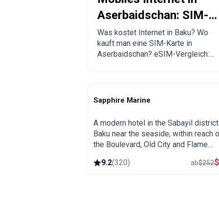
Aserbaidschan: SIM-
Karte und eSIM in Bak
Was kostet Internet in Baku? Wo
kauft man eine SIM-Karte in
kaufen
Aserbaidschan? eSIM-Vergleich:
Airalo, Esim.sm, Yesim.
Sapphire Marine
Baku
A modern hotel in the Sabayil district
Baku near the seaside, within reach o
the Boulevard, Old City and Flame
Towers. Comfortable base for explor
9.2
(
320
)
ab
$
252
the capital.