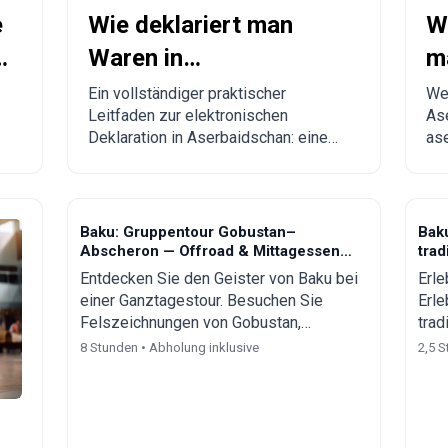
e
Wie deklariert man
W
n
Waren in
m
Aserbaidschan und
V
Ein vollständiger praktischer
Wel
Leitfaden zur elektronischen
Ase
g
bestellt aus China nach
f
Deklaration in Aserbaidschan: eine
ase
Aserbaidschan?
A
monatliche zollfreie Importgrenze
von
von bis zu 300 USD, verbindliche
re
Regeln, verbotene Waren,
pra
Lieferzeiten und eine Schritt-für-
Me
Baku: Gruppentour Gobustan–
Baku
Schritt-Anleitung für Bestellungen
Abscheron — Offroad & Mittagessen
trad
aus China, der Türkei, den USA und
inklusive
Entdecken Sie den Geister von Baku bei
Erle
anderen Ländern nach
einer Ganztagestour. Besuchen Sie
Erle
Aserbaidschan.
Felszeichnungen von Gobustan,
trad
Schlammvulkane, Rituale im
Alts
8 Stunden • Abholung inklusive
2,5 S
Feuertempel, brennenden Berg, das
aser
Heydar-Aliyev-Zentrum und genießen
Sie 
Sie ein Mittagessen im lokalen Stil.
eine