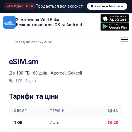
Продається вся екосистема Visit Baku
ПРОДАЄТЬСЯ
Дізнатися більше
Застосунок Visit Baku
Безкоштовно для iOS та Android
← Назад до списку eSIM
eSIM.sm
До 100 ГБ · 60 днів · Azercell, Bakcell
Від 1 ГБ · 7 днів
Тарифи та ціни
ОБСЯГ
ТЕРМІН
ЦІНА
1 GB
7 дн.
$6.20