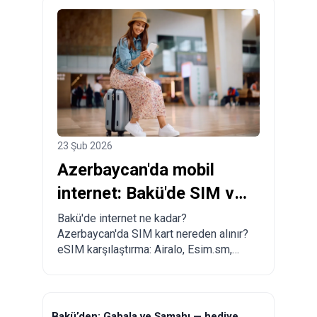
23 Şub 2026
Azerbaycan'da mobil
internet: Bakü'de SIM ve
eSIM nasıl alınır?
Bakü'de internet ne kadar?
Azerbaycan'da SIM kart nereden alınır?
eSIM karşılaştırma: Airalo, Esim.sm,
Yesim.
Bakü’den: Gabala ve Şamahı — hediye