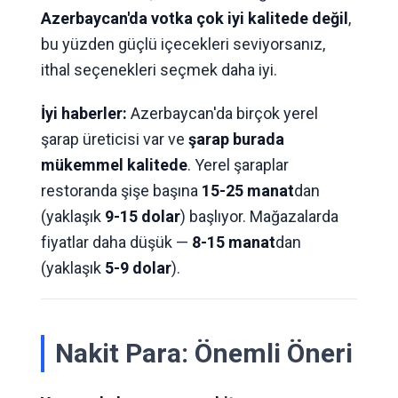
Azerbaycan'da votka çok iyi kalitede değil
,
bu yüzden güçlü içecekleri seviyorsanız,
ithal seçenekleri seçmek daha iyi.
İyi haberler:
Azerbaycan'da birçok yerel
şarap üreticisi var ve
şarap burada
mükemmel kalitede
. Yerel şaraplar
restoranda şişe başına
15-25 manat
dan
(yaklaşık
9-15 dolar
) başlıyor. Mağazalarda
fiyatlar daha düşük —
8-15 manat
dan
(yaklaşık
5-9 dolar
).
Nakit Para: Önemli Öneri