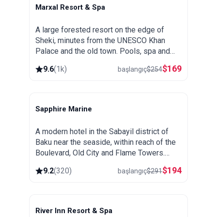
Marxal Resort & Spa
Sheki
A large forested resort on the edge of
Sheki, minutes from the UNESCO Khan
Palace and the old town. Pools, spa and
wellness, wooded hillsides and a great
$
169
9.6
(
1k
)
başlangıç
$
254
base for exploring northern Azerbaijan.
Sapphire Marine
Baku
A modern hotel in the Sabayil district of
Baku near the seaside, within reach of the
Boulevard, Old City and Flame Towers.
Comfortable base for exploring the capital.
$
194
9.2
(
320
)
başlangıç
$
291
River Inn Resort & Spa
Nabran