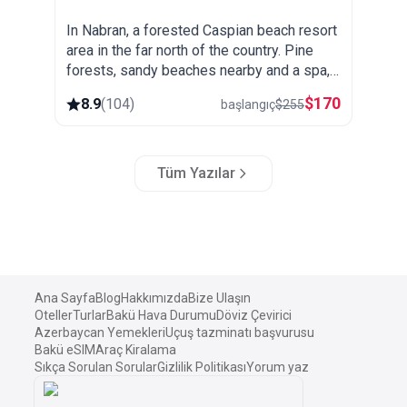
In Nabran, a forested Caspian beach resort
area in the far north of the country. Pine
forests, sandy beaches nearby and a spa,
popular as a summer getaway from Baku.
$
170
8.9
(
104
)
başlangıç
$
255
Tüm Yazılar
Ana Sayfa
Blog
Hakkımızda
Bize Ulaşın
Oteller
Turlar
Bakü Hava Durumu
Döviz Çevirici
Azerbaycan Yemekleri
Uçuş tazminatı başvurusu
Bakü eSIM
Araç Kiralama
Sıkça Sorulan Sorular
Gizlilik Politikası
Yorum yaz