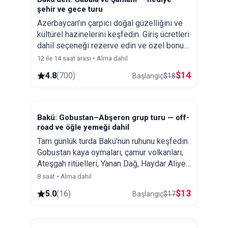
şehir ve gece turu
Azerbaycan'ın çarpıcı doğal güzelliğini ve
kültürel hazinelerini keşfedin. Giriş ücretleri
dahil seçeneği rezerve edin ve özel bonus
olarak isteğe bağlı ücretsiz Bakü şehir ve
12 ile 14 saat arası • Alma dahil
gece turu alın.
$
14
4.8
(
700
)
Başlangıç
$
18
Bakü: Gobustan–Abşeron grup turu — off-
road ve öğle yemeği dahil
Tam günlük turda Bakü'nün ruhunu keşfedin.
Gobustan kaya oymaları, çamur volkanları,
Ateşgah ritüelleri, Yanan Dağ, Haydar Aliyev
Merkezi ve yerel tarzda öğle yemeğinin
8 saat • Alma dahil
tadını çıkarın.
$
13
5.0
(
16
)
Başlangıç
$
17