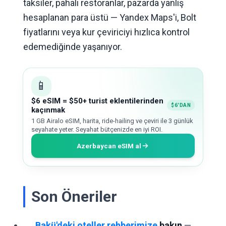
taksiler, pahalı restoranlar, pazarda yanlış
hesaplanan para üstü — Yandex Maps'i, Bolt
fiyatlarını veya kur çeviriciyi hızlıca kontrol
edemediğinde yaşanıyor.
📱
$6 eSIM = $50+ turist eklentilerinden
$6'DAN
kaçınmak
1 GB Airalo eSIM, harita, ride-hailing ve çeviri ile 3 günlük
seyahate yeter. Seyahat bütçenizde en iyi ROI.
Azerbaycan eSIM al
Son Öneriler
Bakü'deki oteller rehberimize
bakın
—