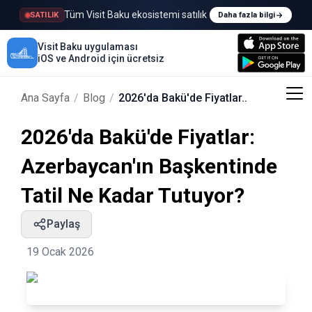
Tüm Visit Baku ekosistemi satılık
SATILIK
Daha fazla bilgi
Visit Baku uygulaması
iOS ve Android için ücretsiz
Ana Sayfa
/
Blog
/
2026'da Bakü'de Fiyatlar..
2026'da Bakü'de Fiyatlar:
Azerbaycan'ın Başkentinde
Tatil Ne Kadar Tutuyor?
Paylaş
19 Ocak 2026