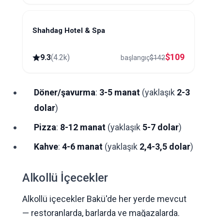
Shahdag Hotel & Spa
Shahdag
$
109
9.3
(
4.2k
)
başlangıç
$
142
Döner/şavurma
:
3-5 manat
(yaklaşık
2-3
dolar
)
Pizza
:
8-12 manat
(yaklaşık
5-7 dolar
)
Kahve
:
4-6 manat
(yaklaşık
2,4-3,5 dolar
)
Alkollü İçecekler
Alkollü içecekler Bakü'de her yerde mevcut
— restoranlarda, barlarda ve mağazalarda.