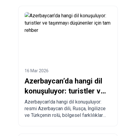
süreleri ve Çin, Türkiye, ABD ve diğer
ülkelerden Azerbaycan’a adım adım
sipariş verme süreci.
16 Mar 2026
Azerbaycan’da hangi dil
konuşuluyor: turistler ve
taşınmayı düşünenler
Azerbaycan’da hangi dil konuşuluyor:
resmi Azerbaycan dili, Rusça, İngilizce
için tam rehber
ve Türkçenin rolü, bölgesel farklılıklar
ve turistler ile taşınmayı planlayanlar
için pratik tavsiyeler.