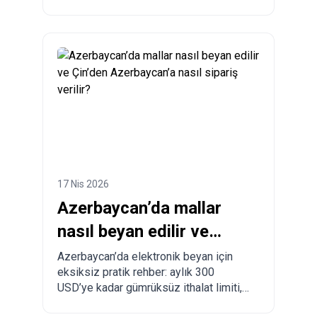
ve diğer ülkelerle karşılaştırma.
17 Nis 2026
Azerbaycan’da mallar
nasıl beyan edilir ve
Çin’den Azerbaycan’a
Azerbaycan’da elektronik beyan için
eksiksiz pratik rehber: aylık 300
nasıl sipariş verilir?
USD’ye kadar gümrüksüz ithalat limiti,
zorunlu kurallar, yasaklı mallar, teslimat