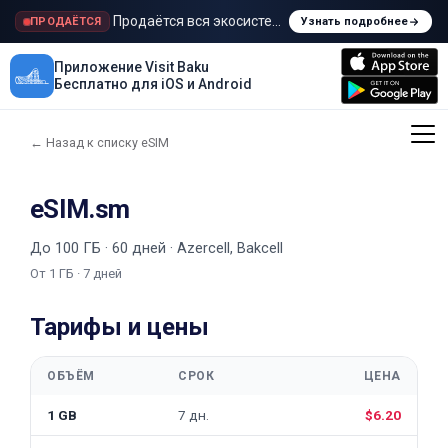
Продаётся вся экосистема Visit Baku
ПРОДАЁТСЯ
Узнать подробнее
Приложение Visit Baku
Бесплатно для iOS и Android
← Назад к списку eSIM
eSIM.sm
До 100 ГБ · 60 дней · Azercell, Bakcell
От 1 ГБ · 7 дней
Тарифы и цены
ОБЪЁМ
СРОК
ЦЕНА
1 GB
7 дн.
$6.20