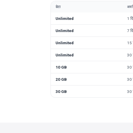
डेटा
अवध
Unlimited
1 द
Unlimited
7 द
Unlimited
15 
Unlimited
30 
10 GB
30 
20 GB
30 
30 GB
30 