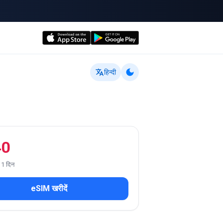
हिन्दी
40
 1 दिन
eSIM खरीदें