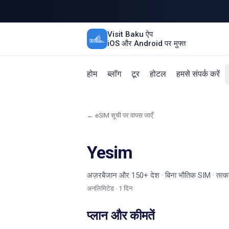
Visit Baku ऐप
iOS और Android पर मुफ्त
होम
ब्लॉग
टूर
होटल
हमसे संपर्क करें
← eSIM सूची पर वापस जाएँ
Yesim
अज़रबैजान और 150+ देश · बिना भौतिक SIM · तत्
अनलिमिटेड · 1 दिन
प्लान और कीमतें